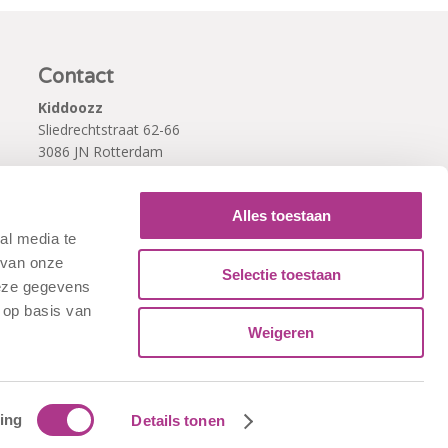
Contact
Kiddoozz
Sliedrechtstraat 62-66
3086 JN Rotterdam
010 - 2041820
info@kiddoozz.nl
Alles toestaan
al media te
 van onze
Selectie toestaan
deze gegevens
 op basis van
Weigeren
ing
Details tonen