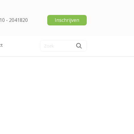
10 - 2041820
Inschrijven
ct