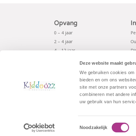
Opvang
I
0 – 4 jaar
Pe
2 – 4 jaar
Ou
4 – 12 jaar
Di
Al
Deze website maakt gebru
Pr
We gebruiken cookies om c
bieden en om ons websitev
site met onze partners vo
combineren met andere inf
uw gebruik van hun servic
Toestemmingsselectie
Noodzakelijk
© Copyright - Kiddoozz
Algemene Voo