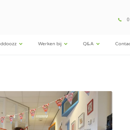
0
iddoozz
Werken bij
Q&A
Conta