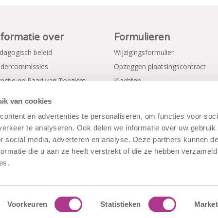
nformatie over
Formulieren
dagogisch beleid
Wijzigingsformulier
dercommissies
Opzeggen plaatsingscontract
rectie en Raad van Toezicht
Klachten
gemene voorwaarden
Verkorte aanmeldformulieren
ik van cookies
ivacy Policy
ontent en advertenties te personaliseren, om functies voor soci
erkeer te analyseren. Ook delen we informatie over uw gebruik
or social media, adverteren en analyse. Deze partners kunnen 
ormatie die u aan ze heeft verstrekt of die ze hebben verzameld
es.
Voorkeuren
Statistieken
Market
rwaarden
|
Disclaimer
|
Cookiebeleid