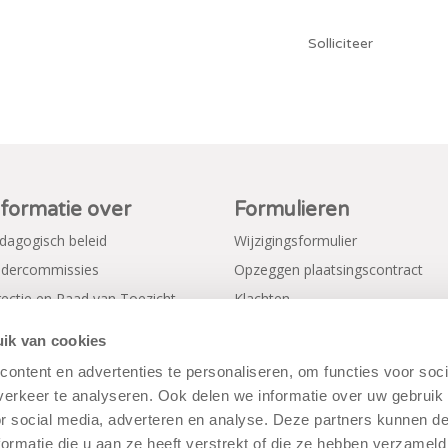
Solliciteer
nformatie over
Formulieren
dagogisch beleid
Wijzigingsformulier
dercommissies
Opzeggen plaatsingscontract
rectie en Raad van Toezicht
Klachten
gemene voorwaarden
Verkorte aanmeldformulieren
ik van cookies
ivacy Policy
ontent en advertenties te personaliseren, om functies voor soci
erkeer te analyseren. Ook delen we informatie over uw gebruik
or social media, adverteren en analyse. Deze partners kunnen 
ormatie die u aan ze heeft verstrekt of die ze hebben verzameld