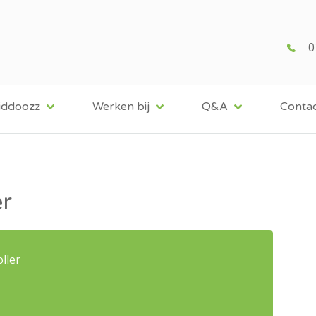
0
iddoozz
Werken bij
Q&A
Conta
er
ller