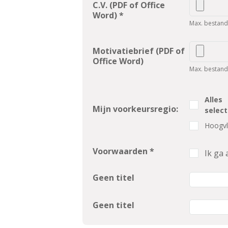
C.V. (PDF of Office
Word) *
Max. bestand
Motivatiebrief (PDF of
Office Word)
Max. bestand
Alles
Mijn voorkeursregio:
selec
Hoogvl
Voorwaarden *
Ik ga
Geen titel
Geen titel