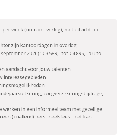
 per week (uren in overleg), met uitzicht op
chter zijn kantoordagen in overleg.
1 september 2026) : €3.589,- tot €4.895,- bruto
n aandacht voor jouw talenten
uw interessegebieden
iningsmogelijkheden
ndejaarsuitkering, zorgverzekeringsbijdrage,
 te werken in een informeel team met gezellige
n een (knallend) personeelsfeest niet kan