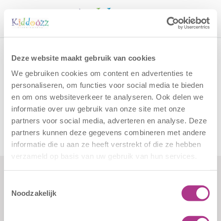
Call
Home
Vacatures
Vacatureformat Flexpool
Deze website maakt gebruik van cookies
Vacatureformat Flexpool
We gebruiken cookies om content en advertenties te
personaliseren, om functies voor social media te bieden
en om ons websiteverkeer te analyseren. Ook delen we
Vacatureformat Flexpool
informatie over uw gebruik van onze site met onze
partners voor social media, adverteren en analyse. Deze
partners kunnen deze gegevens combineren met andere
informatie die u aan ze heeft verstrekt of die ze hebben
verzameld op basis van uw gebruik van hun services.
Toestemmingsselectie
Formulieren
Contact
Noodzakelijk
Klachten
Kiddoozz
Sliedrechtstraat 62-66
Verkorte