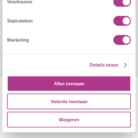
Voorkeuren
3086 JN Rotterdam
aanmeldformulieren
010 - 2041820
Statistieken
info@kiddoozz.nl
Marketing
Details tonen
Alles toestaan
Selectie toestaan
Algemene Voorwaarden
|
Disclaimer
|
Cookiebeleid
Weigeren
© Copyright - Kiddoozz