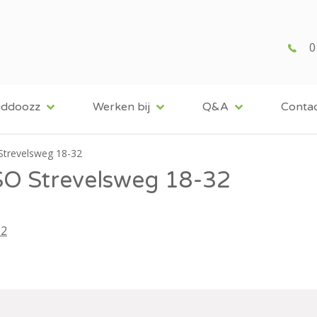
0
iddoozz
Werken bij
Q&A
Conta
Strevelsweg 18-32
SO Strevelsweg 18-32
32