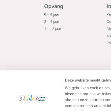
Opvang
I
0 – 4 jaar
Pe
2 – 4 jaar
Ou
4 – 12 jaar
Di
Al
Pr
Deze website maakt gebru
We gebruiken cookies om c
© Copyright - Kiddoozz
Algemene Voo
bieden en om ons websitev
site met onze partners vo
combineren met andere inf