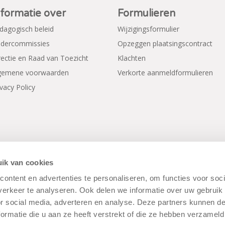
nformatie over
Formulieren
dagogisch beleid
Wijzigingsformulier
dercommissies
Opzeggen plaatsingscontract
rectie en Raad van Toezicht
Klachten
gemene voorwaarden
Verkorte aanmeldformulieren
ivacy Policy
ik van cookies
ontent en advertenties te personaliseren, om functies voor soci
rwaarden
|
Disclaimer
|
Cookiebeleid
erkeer te analyseren. Ook delen we informatie over uw gebruik
or social media, adverteren en analyse. Deze partners kunnen 
ormatie die u aan ze heeft verstrekt of die ze hebben verzameld