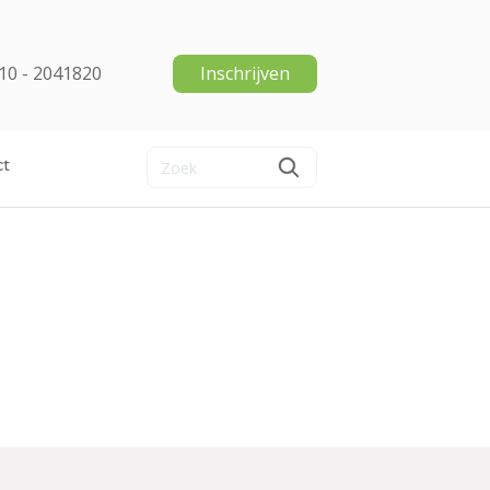
10 - 2041820
Inschrijven
ct