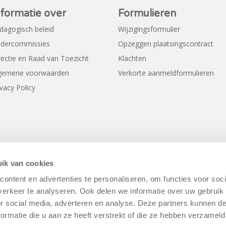
nformatie over
Formulieren
dagogisch beleid
Wijzigingsformulier
dercommissies
Opzeggen plaatsingscontract
rectie en Raad van Toezicht
Klachten
gemene voorwaarden
Verkorte aanmeldformulieren
ivacy Policy
ik van cookies
ontent en advertenties te personaliseren, om functies voor soci
rwaarden
|
Disclaimer
|
Cookiebeleid
erkeer te analyseren. Ook delen we informatie over uw gebruik
or social media, adverteren en analyse. Deze partners kunnen 
ormatie die u aan ze heeft verstrekt of die ze hebben verzameld