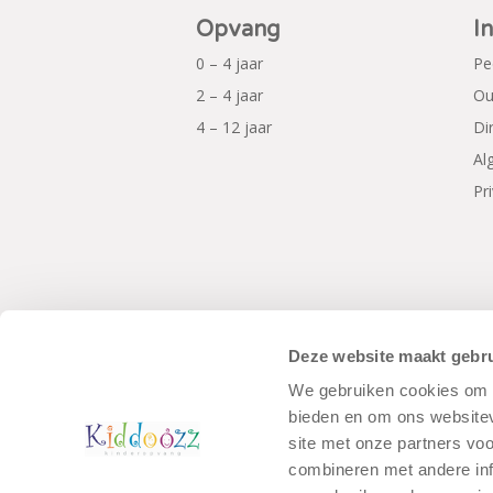
Opvang
I
0 – 4 jaar
Pe
2 – 4 jaar
Ou
4 – 12 jaar
Di
Al
Pr
Deze website maakt gebru
We gebruiken cookies om c
© Copyright - Kiddoozz
Algemene Voo
bieden en om ons websitev
site met onze partners vo
combineren met andere inf