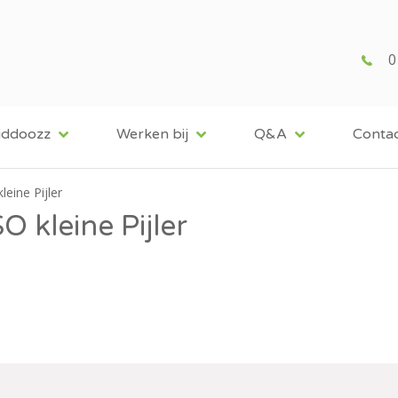
0
iddoozz
Werken bij
Q&A
Conta
eine Pijler
 kleine Pijler