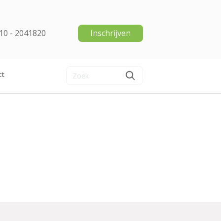
10 - 2041820
Inschrijven
ct