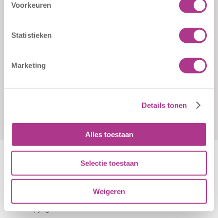
Klachten
Kiddoozz
Voorkeuren
Sliedrechtstraat 62-66
Verkorte
3086 JN Rotterdam
aanmeldformulieren
Statistieken
010 - 2041820
info@kiddoozz.nl
Marketing
Details tonen
Alles toestaan
Selectie toestaan
Algemene Voorwaarden
|
Disclaimer
|
Cookiebeleid
Weigeren
© Copyright - Kiddoozz