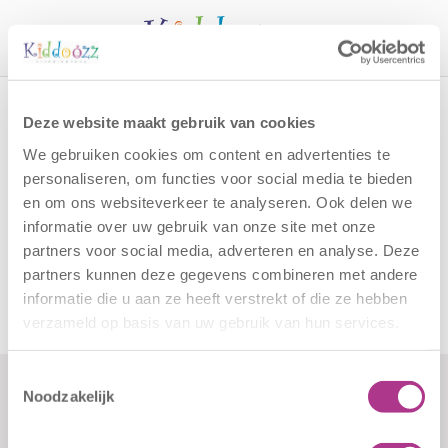
Call
Home
Vacatures
Vacatureformat BSO de Zwervers
Deze website maakt gebruik van cookies
Vacatureformat BSO de
We gebruiken cookies om content en advertenties te
Zwervers
personaliseren, om functies voor social media te bieden
en om ons websiteverkeer te analyseren. Ook delen we
informatie over uw gebruik van onze site met onze
Vacatureformat BSO de Zwervers
partners voor social media, adverteren en analyse. Deze
partners kunnen deze gegevens combineren met andere
informatie die u aan ze heeft verstrekt of die ze hebben
verzameld op basis van uw gebruik van hun services.
Toestemmingsselectie
Noodzakelijk
Formulieren
Contact