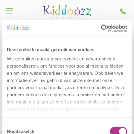
Call
Home
Vacatures
Vacatureformat BSO (coordinator)
Spartaan18-32 upw
Vacatureformat BSO
Deze website maakt gebruik van cookies
(coordinator) Spartaan18-
We gebruiken cookies om content en advertenties te
personaliseren, om functies voor social media te bieden
32 upw
en om ons websiteverkeer te analyseren. Ook delen we
informatie over uw gebruik van onze site met onze
partners voor social media, adverteren en analyse. Deze
Vacatureformat BSO (coordinator) Spartaan18-32
partners kunnen deze gegevens combineren met andere
upw
informatie die u aan ze heeft verstrekt of die ze hebben
verzameld op basis van uw gebruik van hun services.
Toestemmingsselectie
Noodzakelijk