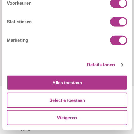
Klachten
Kiddoozz
Voorkeuren
Sliedrechtstraat 62-66
Verkorte
3086 JN Rotterdam
aanmeldformulieren
Statistieken
010 - 2041820
info@kiddoozz.nl
Marketing
Details tonen
Alles toestaan
Selectie toestaan
Algemene Voorwaarden
|
Disclaimer
|
Cookiebeleid
Weigeren
© Copyright - Kiddoozz