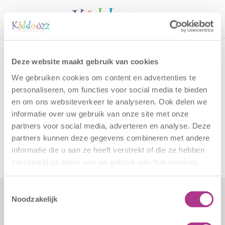
Call
Home
Vacatures
Vacatureformat BSO Beabende
Deze website maakt gebruik van cookies
Vacatureformat BSO
We gebruiken cookies om content en advertenties te
Beabende
personaliseren, om functies voor social media te bieden
en om ons websiteverkeer te analyseren. Ook delen we
informatie over uw gebruik van onze site met onze
Vacatureformat BSO Beabende
partners voor social media, adverteren en analyse. Deze
partners kunnen deze gegevens combineren met andere
informatie die u aan ze heeft verstrekt of die ze hebben
verzameld op basis van uw gebruik van hun services.
Toestemmingsselectie
Noodzakelijk
Formulieren
Contact