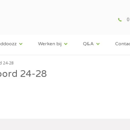
0
iddoozz
Werken bij
Q&A
Conta
d 24-28
oord 24-28