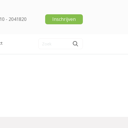
10 - 2041820
Inschrijven
ct