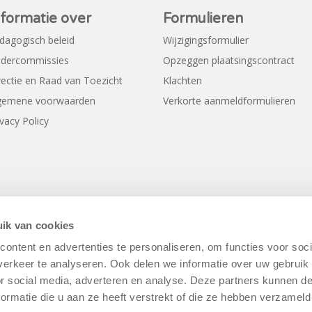
nformatie over
Formulieren
dagogisch beleid
Wijzigingsformulier
dercommissies
Opzeggen plaatsingscontract
rectie en Raad van Toezicht
Klachten
gemene voorwaarden
Verkorte aanmeldformulieren
ivacy Policy
ik van cookies
ontent en advertenties te personaliseren, om functies voor soci
rwaarden
|
Disclaimer
|
Cookiebeleid
erkeer te analyseren. Ook delen we informatie over uw gebruik
or social media, adverteren en analyse. Deze partners kunnen 
ormatie die u aan ze heeft verstrekt of die ze hebben verzameld