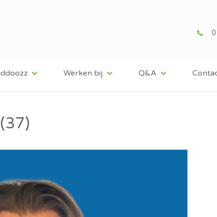
0
iddoozz
Werken bij
Q&A
Conta
 (37)