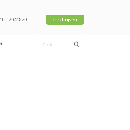
10 - 2041820
Inschrijven
ct