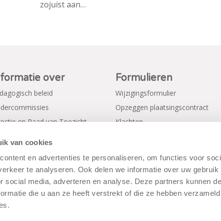
zojuist aan…
nformatie over
Formulieren
dagogisch beleid
Wijzigingsformulier
dercommissies
Opzeggen plaatsingscontract
rectie en Raad van Toezicht
Klachten
gemene voorwaarden
Verkorte aanmeldformulieren
ik van cookies
ivacy Policy
ontent en advertenties te personaliseren, om functies voor soci
erkeer te analyseren. Ook delen we informatie over uw gebruik
or social media, adverteren en analyse. Deze partners kunnen 
ormatie die u aan ze heeft verstrekt of die ze hebben verzameld
es.