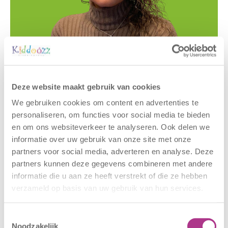
Gerelateerde berichten
Deze website maakt gebruik van cookies
We gebruiken cookies om content en advertenties te
personaliseren, om functies voor social media te bieden
en om ons websiteverkeer te analyseren. Ook delen we
informatie over uw gebruik van onze site met onze
partners voor social media, adverteren en analyse. Deze
partners kunnen deze gegevens combineren met andere
informatie die u aan ze heeft verstrekt of die ze hebben
verzameld op basis van uw gebruik van hun services.
Nieuwe locatie
Sluiting
Toestemmingsselectie
– Sport BSO
locaties –
Noodzakelijk