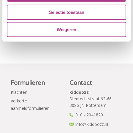
Oldegaarde aan
Kinderopvang
het juiste adres!
morgen gesloten
Selectie toestaan
Per 1
blijven. Bijgaand
september…
bericht is zojuist
Weigeren
aan…
Formulieren
Contact
Klachten
Kiddoozz
Sliedrechtstraat 62-66
Verkorte
3086 JN Rotterdam
aanmeldformulieren
010 - 2041820
info@kiddoozz.nl