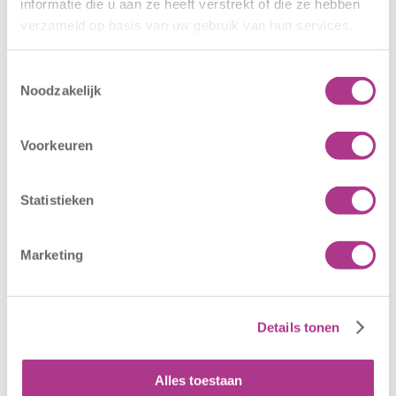
informatie die u aan ze heeft verstrekt of die ze hebben
verzameld op basis van uw gebruik van hun services.
Toestemmingsselectie
Noodzakelijk
Voorkeuren
Nieuwe locatie
Sluiting
– Sport BSO
locaties –
Oldegaarde
CODE ROOD
Statistieken
16 juli 2026
25 juni 2026
Sport BSO
In verband met
Marketing
Oldegaarde
het afgegeven
opent op 1
weeralarm voor
september! Mag
morgen, 26 juni
Details tonen
het sportief zijn?
2026, zullen alle
Dan bent u bij
locaties van
Alles toestaan
Sport BSO
Kiddoozz