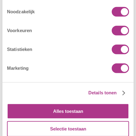
Toestemmingsselectie
Noodzakelijk
Nieuwe locatie
Sluiting
– Sport BSO
locaties –
Oldegaarde
CODE ROOD
Voorkeuren
16 juli 2026
25 juni 2026
Sport BSO
In verband met
Statistieken
Oldegaarde
het afgegeven
opent op 1
weeralarm voor
Marketing
september! Mag
morgen, 26 juni
het sportief zijn?
2026, zullen alle
Dan bent u bij
locaties van
Sport BSO
Kiddoozz
Details tonen
Oldegaarde aan
Kinderopvang
het juiste adres!
morgen gesloten
Alles toestaan
Per 1
blijven. Bijgaand
september…
bericht is zojuist
Selectie toestaan
aan…