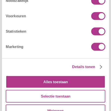
Noodzakelijk
Oldegaarde
CODE ROOD
16 juli 2026
25 juni 2026
Voorkeuren
Sport BSO
In verband met
Oldegaarde
het afgegeven
Statistieken
opent op 1
weeralarm voor
september! Mag
morgen, 26 juni
het sportief zijn?
2026, zullen alle
Marketing
Dan bent u bij
locaties van
Sport BSO
Kiddoozz
Oldegaarde aan
Kinderopvang
Details tonen
het juiste adres!
morgen gesloten
Per 1
blijven. Bijgaand
Alles toestaan
september…
bericht is zojuist
aan…
Selectie toestaan
Weigeren