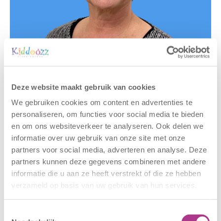
Deze website maakt gebruik van cookies
Gerelateerde berichten
We gebruiken cookies om content en advertenties te
personaliseren, om functies voor social media te bieden
en om ons websiteverkeer te analyseren. Ook delen we
informatie over uw gebruik van onze site met onze
partners voor social media, adverteren en analyse. Deze
partners kunnen deze gegevens combineren met andere
informatie die u aan ze heeft verstrekt of die ze hebben
verzameld op basis van uw gebruik van hun services.
Nieuwe locatie
Sluiting
Toestemmingsselectie
– Sport BSO
locaties –