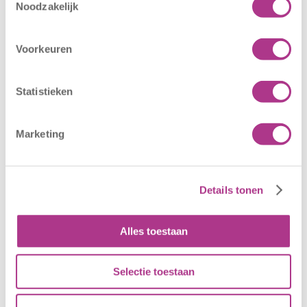
– Sport BSO
locaties –
Noodzakelijk
Oldegaarde
CODE ROOD
16 juli 2026
25 juni 2026
Voorkeuren
Sport BSO
In verband met
Oldegaarde
het afgegeven
Statistieken
opent op 1
weeralarm voor
september! Mag
morgen, 26 juni
Marketing
het sportief zijn?
2026, zullen alle
Dan bent u bij
locaties van
Sport BSO
Kiddoozz
Oldegaarde aan
Kinderopvang
Details tonen
het juiste adres!
morgen gesloten
Per 1
blijven. Bijgaand
Alles toestaan
september…
bericht is zojuist
aan…
Selectie toestaan