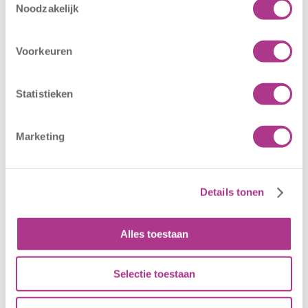
– Sport BSO
locaties –
Noodzakelijk
Oldegaarde
CODE ROOD
16 juli 2026
25 juni 2026
Voorkeuren
Sport BSO
In verband met
Oldegaarde
het afgegeven
Statistieken
opent op 1
weeralarm voor
september! Mag
morgen, 26 juni
Marketing
het sportief zijn?
2026, zullen alle
Dan bent u bij
locaties van
Sport BSO
Kiddoozz
Oldegaarde aan
Kinderopvang
Details tonen
het juiste adres!
morgen gesloten
Per 1
blijven. Bijgaand
Alles toestaan
september…
bericht is zojuist
aan…
Selectie toestaan