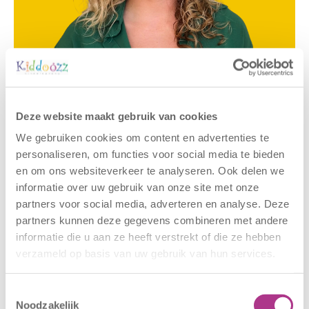
Gerelateerde berichten
Deze website maakt gebruik van cookies
We gebruiken cookies om content en advertenties te
personaliseren, om functies voor social media te bieden
en om ons websiteverkeer te analyseren. Ook delen we
informatie over uw gebruik van onze site met onze
partners voor social media, adverteren en analyse. Deze
partners kunnen deze gegevens combineren met andere
informatie die u aan ze heeft verstrekt of die ze hebben
verzameld op basis van uw gebruik van hun services.
Nieuwe locatie
Sluiting
Toestemmingsselectie
– Sport BSO
locaties –
Noodzakelijk
Oldegaarde
CODE ROOD