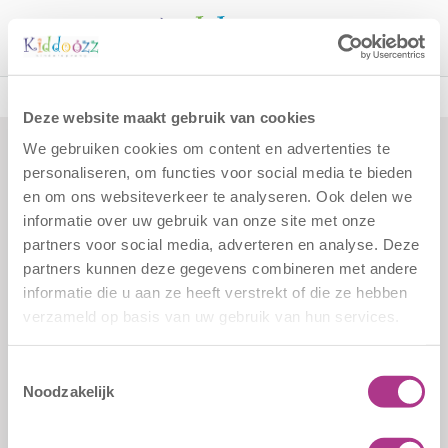
Call
Tag:
kdv
Deze website maakt gebruik van cookies
We gebruiken cookies om content en advertenties te
personaliseren, om functies voor social media te bieden
Formulieren
Contact
en om ons websiteverkeer te analyseren. Ook delen we
Klachten
Kiddoozz
informatie over uw gebruik van onze site met onze
Sliedrechtstraat 62-66
Verkorte
partners voor social media, adverteren en analyse. Deze
3086 JN Rotterdam
aanmeldformulieren
partners kunnen deze gegevens combineren met andere
010 - 2041820
informatie die u aan ze heeft verstrekt of die ze hebben
verzameld op basis van uw gebruik van hun services.
info@kiddoozz.nl
Toestemmingsselectie
Noodzakelijk