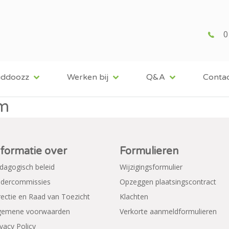
0
iddoozz
Werken bij
Q&A
Conta
am
nformatie over
Formulieren
dagogisch beleid
Wijzigingsformulier
dercommissies
Opzeggen plaatsingscontract
rectie en Raad van Toezicht
Klachten
gemene voorwaarden
Verkorte aanmeldformulieren
ivacy Policy