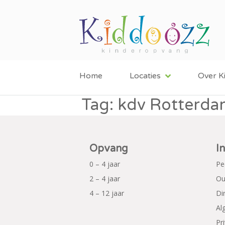
Home
Locaties
Over K
Tag:
kdv Rotterd
Opvang
I
0 – 4 jaar
Pe
2 – 4 jaar
Ou
4 – 12 jaar
Di
Al
Pr