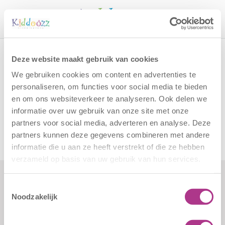
Call
Home
Peuteropvang (PO) 0-2 jaar
Deze website maakt gebruik van cookies
Peuteropvang (PO) 0-2
We gebruiken cookies om content en advertenties te
jaar
personaliseren, om functies voor social media te bieden
en om ons websiteverkeer te analyseren. Ook delen we
informatie over uw gebruik van onze site met onze
partners voor social media, adverteren en analyse. Deze
partners kunnen deze gegevens combineren met andere
informatie die u aan ze heeft verstrekt of die ze hebben
verzameld op basis van uw gebruik van hun services.
Toestemmingsselectie
Formulieren
Contact
Noodzakelijk
Klachten
Kiddoozz
Sliedrechtstraat 62-66
Verkorte