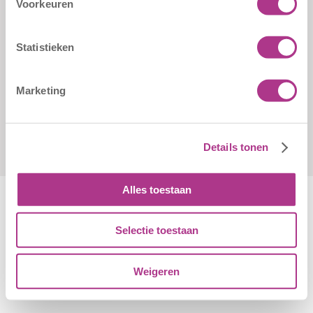
Voorkeuren
3086 JN Rotterdam
aanmeldformulieren
010 - 2041820
Statistieken
info@kiddoozz.nl
Marketing
Details tonen
Alles toestaan
Selectie toestaan
Algemene Voorwaarden
|
Disclaimer
|
Cookiebeleid
Weigeren
© Copyright - Kiddoozz