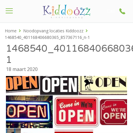
Call
Home
Noodopvang locaties Kiddoozz
1468540_401168406680365_857367116_n-1
1468540_4011684066803
1
18 maart 2020