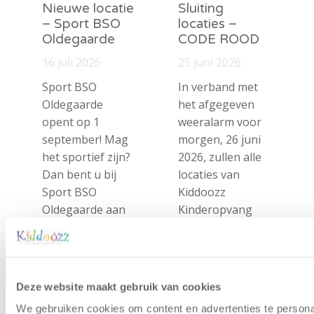
Nieuwe locatie
Sluiting
– Sport BSO
locaties –
Oldegaarde
CODE ROOD
16 juli 2026
25 juni 2026
Sport BSO
In verband met
Oldegaarde
het afgegeven
opent op 1
weeralarm voor
september! Mag
morgen, 26 juni
het sportief zijn?
2026, zullen alle
Dan bent u bij
locaties van
Sport BSO
Kiddoozz
Oldegaarde aan
Kinderopvang
het juiste adres!
morgen gesloten
Per 1
blijven. Bijgaand
september…
bericht is zojuist
aan…
Deze website maakt gebruik van cookies
We gebruiken cookies om content en advertenties te personal