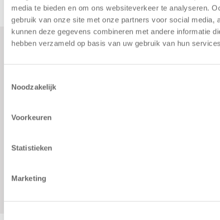
media te bieden en om ons websiteverkeer te analyseren. Oo
gebruik van onze site met onze partners voor social media, 
kunnen deze gegevens combineren met andere informatie die 
hebben verzameld op basis van uw gebruik van hun services
Formulieren
Contact
Klachten
Kiddoozz
Toestemmingsselectie
Sliedrechtstraat 62-66
Noodzakelijk
Verkorte
3086 JN Rotterdam
aanmeldformulieren
010 - 2041820
Voorkeuren
info@kiddoozz.nl
Statistieken
Marketing