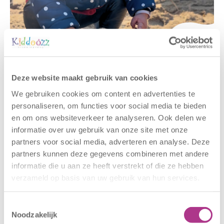
Gerelateerde berichten
Deze website maakt gebruik van cookies
We gebruiken cookies om content en advertenties te
personaliseren, om functies voor social media te bieden
en om ons websiteverkeer te analyseren. Ook delen we
informatie over uw gebruik van onze site met onze
partners voor social media, adverteren en analyse. Deze
partners kunnen deze gegevens combineren met andere
informatie die u aan ze heeft verstrekt of die ze hebben
verzameld op basis van uw gebruik van hun services.
Nieuwe locatie
Sluiting
– Sport BSO
locaties –
Toestemmingsselectie
Oldegaarde
CODE ROOD
Noodzakelijk