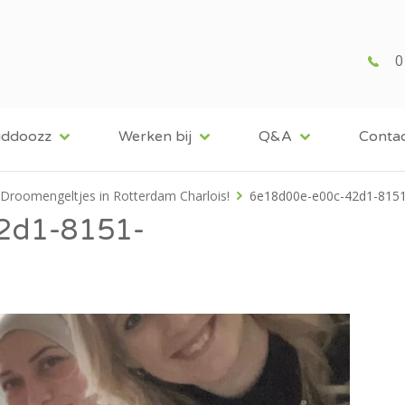
0
iddoozz
Werken bij
Q&A
Conta
Droomengeltjes in Rotterdam Charlois!
6e18d00e-e00c-42d1-815
2d1-8151-