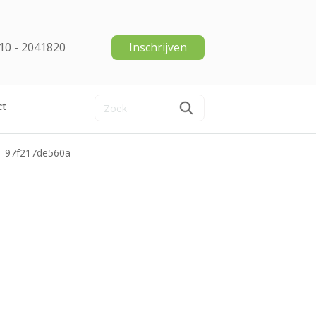
10 - 2041820
Inschrijven
ct
1-97f217de560a