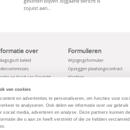
gesloten blijven. Bijgaand bericht is
zojuist aan…
nformatie over
Formulieren
dagogisch beleid
Wijzigingsformulier
dercommissies
Opzeggen plaatsingscontract
rectie en Raad van Toezicht
Klachten
gemene voorwaarden
Verkorte aanmeldformulieren
ik van cookies
ivacy Policy
ontent en advertenties te personaliseren, om functies voor soci
erkeer te analyseren. Ook delen we informatie over uw gebruik
or social media, adverteren en analyse. Deze partners kunnen 
ormatie die u aan ze heeft verstrekt of die ze hebben verzameld
es.