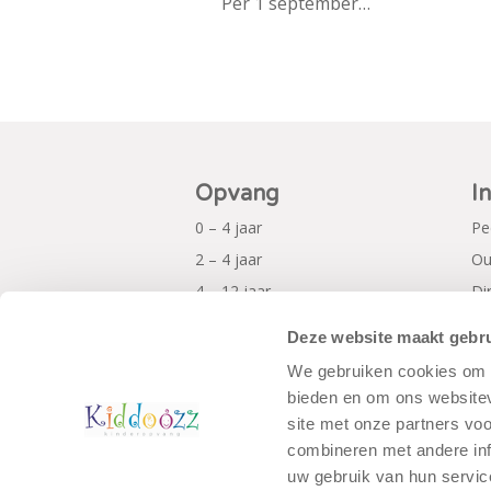
Per 1 september…
Opvang
I
0 – 4 jaar
Pe
2 – 4 jaar
Ou
4 – 12 jaar
Di
Al
Deze website maakt gebru
Pr
We gebruiken cookies om c
bieden en om ons websitev
site met onze partners vo
combineren met andere inf
uw gebruik van hun servic