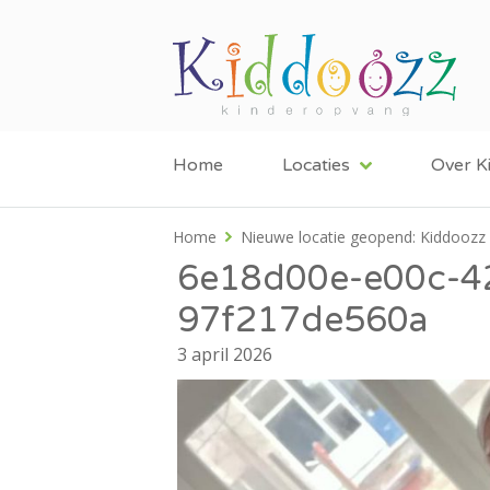
Home
Locaties
Over K
Home
Nieuwe locatie geopend: Kiddoozz 
6e18d00e-e00c-4
97f217de560a
3 april 2026