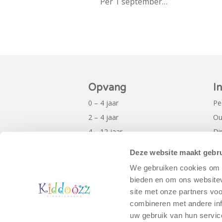
Per 1 september…
Opvang
I
0 – 4 jaar
Pe
2 – 4 jaar
Ou
4 – 12 jaar
Di
Al
Deze website maakt gebru
Pr
We gebruiken cookies om c
bieden en om ons websitev
site met onze partners vo
combineren met andere inf
uw gebruik van hun servic