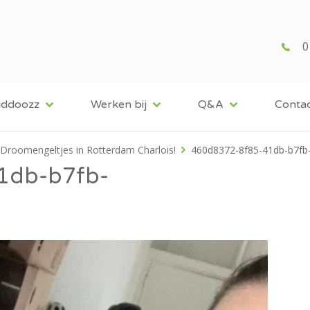
0
iddoozz
Werken bij
Q&A
Conta
Droomengeltjes in Rotterdam Charlois!
460d8372-8f85-41db-b7fb
1db-b7fb-