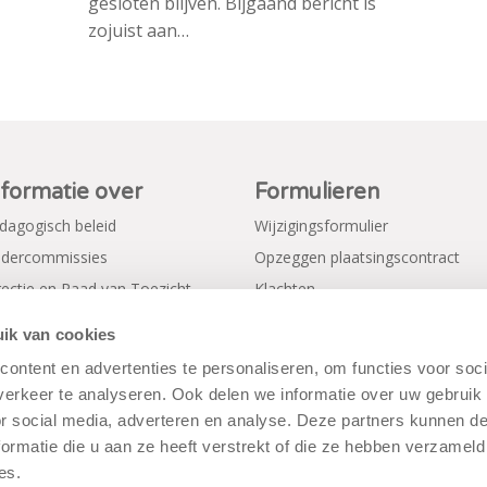
gesloten blijven. Bijgaand bericht is
zojuist aan…
nformatie over
Formulieren
dagogisch beleid
Wijzigingsformulier
dercommissies
Opzeggen plaatsingscontract
rectie en Raad van Toezicht
Klachten
gemene voorwaarden
Verkorte aanmeldformulieren
ik van cookies
ivacy Policy
ontent en advertenties te personaliseren, om functies voor soci
erkeer te analyseren. Ook delen we informatie over uw gebruik
or social media, adverteren en analyse. Deze partners kunnen 
ormatie die u aan ze heeft verstrekt of die ze hebben verzameld
es.