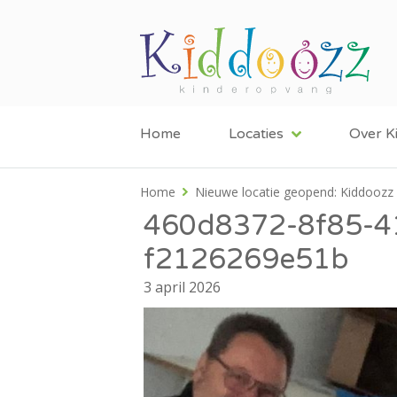
Home
Locaties
Over K
Home
Nieuwe locatie geopend: Kiddoozz 
460d8372-8f85-4
f2126269e51b
3 april 2026