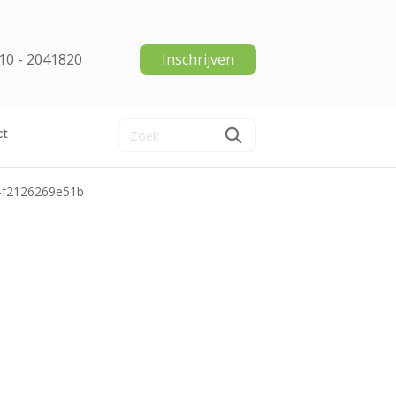
10 - 2041820
Inschrijven
ct
-f2126269e51b