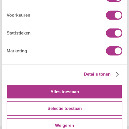
16 juli 2026
25 juni 2026
Voorkeuren
Sport BSO
In verband met
Oldegaarde
het afgegeven
opent op 1
weeralarm voor
Statistieken
september! Mag
morgen, 26 juni
het sportief zijn?
2026, zullen alle
Marketing
Dan bent u bij
locaties van
Sport BSO
Kiddoozz
Oldegaarde aan
Kinderopvang
het juiste adres!
morgen gesloten
Details tonen
Per 1
blijven. Bijgaand
september…
bericht is zojuist
Alles toestaan
aan…
Selectie toestaan
Weigeren