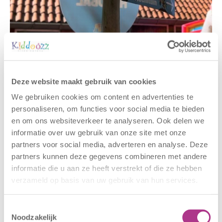
Gerelateerde berichten
Deze website maakt gebruik van cookies
We gebruiken cookies om content en advertenties te
personaliseren, om functies voor social media te bieden
en om ons websiteverkeer te analyseren. Ook delen we
informatie over uw gebruik van onze site met onze
partners voor social media, adverteren en analyse. Deze
partners kunnen deze gegevens combineren met andere
informatie die u aan ze heeft verstrekt of die ze hebben
verzameld op basis van uw gebruik van hun services.
Nieuwe locatie
Sluiting
– Sport BSO
locaties –
Toestemmingsselectie
Oldegaarde
CODE ROOD
Noodzakelijk