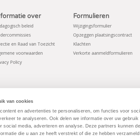
nformatie over
Formulieren
dagogisch beleid
Wijzigingsformulier
dercommissies
Opzeggen plaatsingscontract
rectie en Raad van Toezicht
Klachten
gemene voorwaarden
Verkorte aanmeldformulieren
ivacy Policy
ik van cookies
ontent en advertenties te personaliseren, om functies voor soci
erkeer te analyseren. Ook delen we informatie over uw gebruik
rwaarden
|
Disclaimer
|
Cookiebeleid
or social media, adverteren en analyse. Deze partners kunnen 
ormatie die u aan ze heeft verstrekt of die ze hebben verzameld