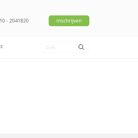
10 - 2041820
Inschrijven
ct