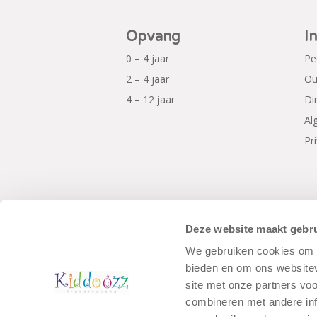
Opvang
I
0 – 4 jaar
Pe
2 – 4 jaar
Ou
4 – 12 jaar
Di
Al
Pr
Deze website maakt gebru
We gebruiken cookies om c
bieden en om ons websitev
© Copyright - Kiddoozz
Algemene Voo
site met onze partners vo
combineren met andere inf