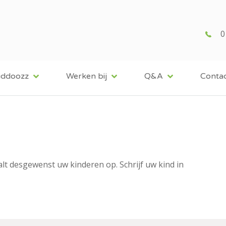
0
iddoozz
Werken bij
Q&A
Conta
lt desgewenst uw kinderen op. Schrijf uw kind in