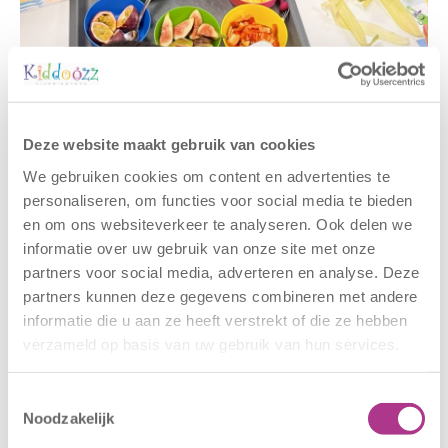
Gerelateerde berichten
Deze website maakt gebruik van cookies
We gebruiken cookies om content en advertenties te
personaliseren, om functies voor social media te bieden
en om ons websiteverkeer te analyseren. Ook delen we
informatie over uw gebruik van onze site met onze
partners voor social media, adverteren en analyse. Deze
partners kunnen deze gegevens combineren met andere
informatie die u aan ze heeft verstrekt of die ze hebben
verzameld op basis van uw gebruik van hun services.
Nieuwe locatie
Sluiting
– Sport BSO
locaties –
Oldegaarde
CODE ROOD
Toestemmingsselectie
Noodzakelijk
16 juli 2026
25 juni 2026