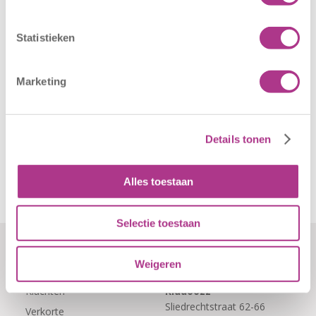
september! Mag
morgen, 26 juni
het sportief zijn?
2026, zullen alle
Statistieken
Dan bent u bij
locaties van
Sport BSO
Kiddoozz
Oldegaarde aan
Kinderopvang
Marketing
het juiste adres!
morgen gesloten
Per 1
blijven. Bijgaand
september…
bericht is zojuist
Details tonen
aan…
Alles toestaan
Selectie toestaan
Weigeren
Formulieren
Contact
Klachten
Kiddoozz
Sliedrechtstraat 62-66
Verkorte