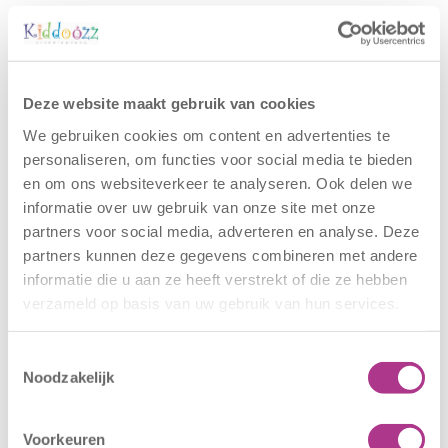
Gerelateerde berichten
Deze website maakt gebruik van cookies
We gebruiken cookies om content en advertenties te
personaliseren, om functies voor social media te bieden
en om ons websiteverkeer te analyseren. Ook delen we
informatie over uw gebruik van onze site met onze
partners voor social media, adverteren en analyse. Deze
partners kunnen deze gegevens combineren met andere
Nieuwe locatie
Sluiting
informatie die u aan ze heeft verstrekt of die ze hebben
– Sport BSO
locaties –
verzameld op basis van uw gebruik van hun services.
Oldegaarde
CODE ROOD
16 juli 2026
25 juni 2026
Toestemmingsselectie
Noodzakelijk
Sport BSO
In verband met
Oldegaarde
het afgegeven
opent op 1
weeralarm voor
Voorkeuren