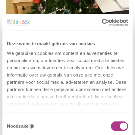
Gerelateerde berichten
Deze website maakt gebruik van cookies
We gebruiken cookies om content en advertenties te
personaliseren, om functies voor social media te bieden
en om ons websiteverkeer te analyseren. Ook delen we
informatie over uw gebruik van onze site met onze
partners voor social media, adverteren en analyse. Deze
partners kunnen deze gegevens combineren met andere
informatie die u aan ze heeft verstrekt of die ze hebben
verzameld op basis van uw gebruik van hun services.
Nieuwe locatie
Sluiting
– Sport BSO
locaties –
Oldegaarde
CODE ROOD
Toestemmingsselectie
Noodzakelijk
16 juli 2026
25 juni 2026