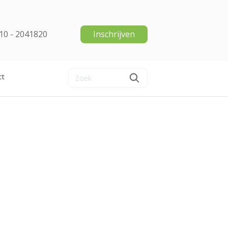
10 - 2041820
Inschrijven
ct