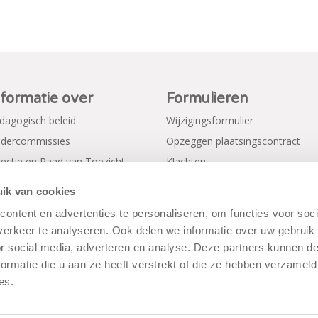
nformatie over
Formulieren
dagogisch beleid
Wijzigingsformulier
dercommissies
Opzeggen plaatsingscontract
rectie en Raad van Toezicht
Klachten
gemene voorwaarden
Verkorte aanmeldformulieren
ik van cookies
ivacy Policy
ontent en advertenties te personaliseren, om functies voor soci
erkeer te analyseren. Ook delen we informatie over uw gebruik
or social media, adverteren en analyse. Deze partners kunnen 
ormatie die u aan ze heeft verstrekt of die ze hebben verzameld
es.