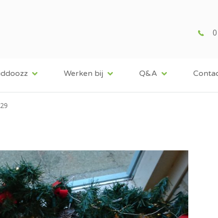
0
iddoozz
Werken bij
Q&A
Conta
29