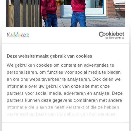
Deze website maakt gebruik van cookies
Gerelateerde berichten
We gebruiken cookies om content en advertenties te
personaliseren, om functies voor social media te bieden
en om ons websiteverkeer te analyseren. Ook delen we
informatie over uw gebruik van onze site met onze
partners voor social media, adverteren en analyse. Deze
partners kunnen deze gegevens combineren met andere
informatie die u aan ze heeft verstrekt of die ze hebben
verzameld op basis van uw gebruik van hun services.
Toestemmingsselectie