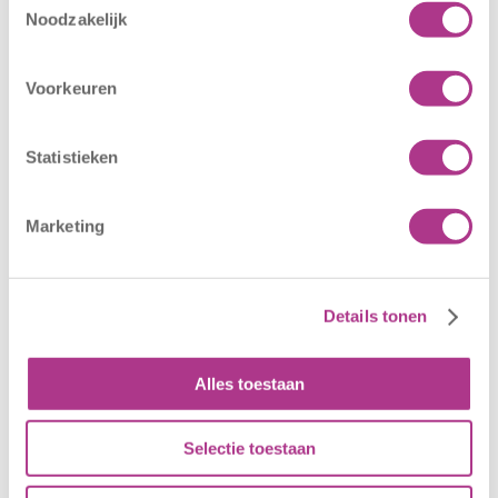
Nieuwe locatie
Sluiting
Noodzakelijk
– Sport BSO
locaties –
Oldegaarde
CODE ROOD
16 juli 2026
25 juni 2026
Voorkeuren
Sport BSO
In verband met
Oldegaarde
het afgegeven
Statistieken
opent op 1
weeralarm voor
september! Mag
morgen, 26 juni
Marketing
het sportief zijn?
2026, zullen alle
Dan bent u bij
locaties van
Sport BSO
Kiddoozz
Details tonen
Oldegaarde aan
Kinderopvang
het juiste adres!
morgen gesloten
Per 1
blijven. Bijgaand
Alles toestaan
september…
bericht is zojuist
aan…
Selectie toestaan