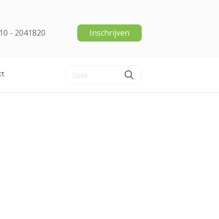
10 - 2041820
Inschrijven
ct