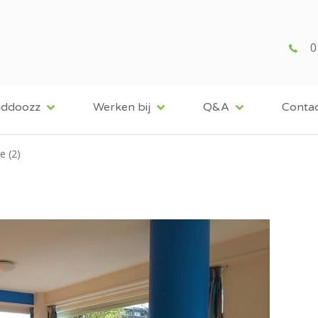
0
iddoozz
Werken bij
Q&A
Conta
e (2)