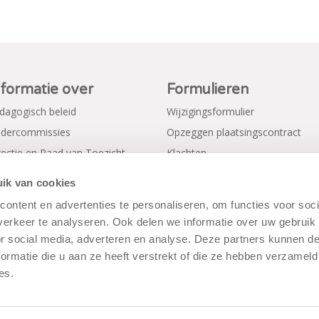
nformatie over
Formulieren
dagogisch beleid
Wijzigingsformulier
dercommissies
Opzeggen plaatsingscontract
rectie en Raad van Toezicht
Klachten
gemene voorwaarden
Verkorte aanmeldformulieren
ik van cookies
ivacy Policy
ontent en advertenties te personaliseren, om functies voor soci
erkeer te analyseren. Ook delen we informatie over uw gebruik
or social media, adverteren en analyse. Deze partners kunnen 
ormatie die u aan ze heeft verstrekt of die ze hebben verzameld
es.