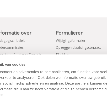
nformatie over
Formulieren
dagogisch beleid
Wijzigingsformulier
dercommissies
Opzeggen plaatsingscontract
rectie en Raad van Toezicht
Klachten
gemene voorwaarden
Verkorte aanmeldformulieren
ik van cookies
ivacy Policy
ontent en advertenties te personaliseren, om functies voor soci
erkeer te analyseren. Ook delen we informatie over uw gebruik
or social media, adverteren en analyse. Deze partners kunnen 
ormatie die u aan ze heeft verstrekt of die ze hebben verzameld
es.