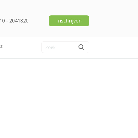
10 - 2041820
Inschrijven
ct