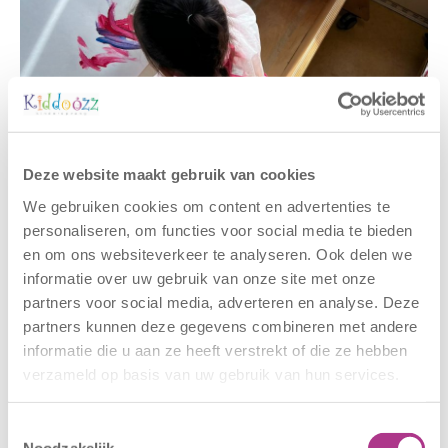
Deze website maakt gebruik van cookies
Gerelateerde berichten
We gebruiken cookies om content en advertenties te
personaliseren, om functies voor social media te bieden
en om ons websiteverkeer te analyseren. Ook delen we
informatie over uw gebruik van onze site met onze
partners voor social media, adverteren en analyse. Deze
partners kunnen deze gegevens combineren met andere
informatie die u aan ze heeft verstrekt of die ze hebben
verzameld op basis van uw gebruik van hun services.
Nieuwe locatie
Sluiting
Toestemmingsselectie
– Sport BSO
locaties –