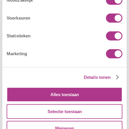
Noodzakelijk
Oldegaarde
CODE ROOD
16 juli 2026
25 juni 2026
Voorkeuren
Sport BSO
In verband met
Oldegaarde
het afgegeven
Statistieken
opent op 1
weeralarm voor
september! Mag
morgen, 26 juni
het sportief zijn?
2026, zullen alle
Marketing
Dan bent u bij
locaties van
Sport BSO
Kiddoozz
Oldegaarde aan
Kinderopvang
Details tonen
het juiste adres!
morgen gesloten
Per 1
blijven. Bijgaand
september…
bericht is zojuist
Alles toestaan
aan…
Selectie toestaan
Weigeren