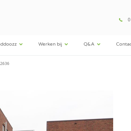
0
iddoozz
Werken bij
Q&A
Conta
2636