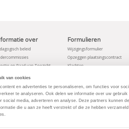
nformatie over
Formulieren
dagogisch beleid
Wijzigingsformulier
dercommissies
Opzeggen plaatsingscontract
rectie en Raad van Toezicht
Klachten
gemene voorwaarden
Verkorte aanmeldformulieren
ik van cookies
ivacy Policy
ontent en advertenties te personaliseren, om functies voor soci
erkeer te analyseren. Ook delen we informatie over uw gebruik
or social media, adverteren en analyse. Deze partners kunnen 
ormatie die u aan ze heeft verstrekt of die ze hebben verzameld
es.