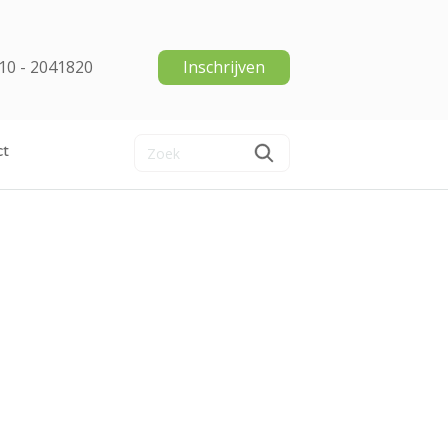
10 - 2041820
Inschrijven
ct