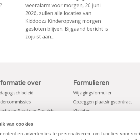
?
weeralarm voor morgen, 26 juni
2026, zullen alle locaties van
Kiddoozz Kinderopvang morgen
gesloten blijven. Bijgaand bericht is
zojuist aan…
nformatie over
Formulieren
dagogisch beleid
Wijzigingsformulier
dercommissies
Opzeggen plaatsingscontract
rectie en Raad van Toezicht
Klachten
gemene voorwaarden
Verkorte aanmeldformulieren
ik van cookies
ivacy Policy
ontent en advertenties te personaliseren, om functies voor soci