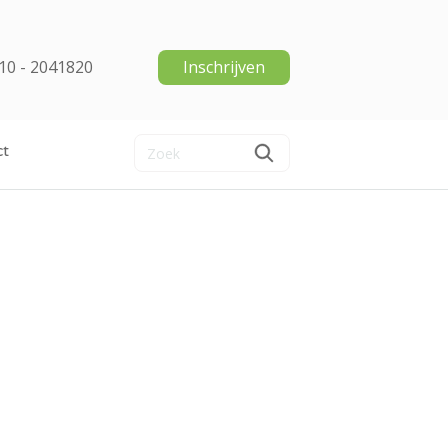
10 - 2041820
Inschrijven
ct