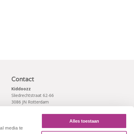
Contact
Kiddoozz
Sliedrechtstraat 62-66
3086 JN Rotterdam
010 - 2041820
info@kiddoozz.nl
Alles toestaan
al media te