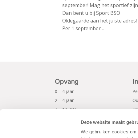
september! Mag het sportief zijn
Dan bent u bij Sport BSO
Oldegaarde aan het juiste adres!
Per 1 september…
Opvang
I
0 – 4 jaar
Pe
2 – 4 jaar
Ou
4 – 12 jaar
Di
Al
Deze website maakt gebru
Pr
We gebruiken cookies om c