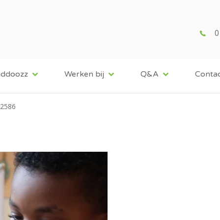
0
iddoozz
Werken bij
Q&A
Conta
2586