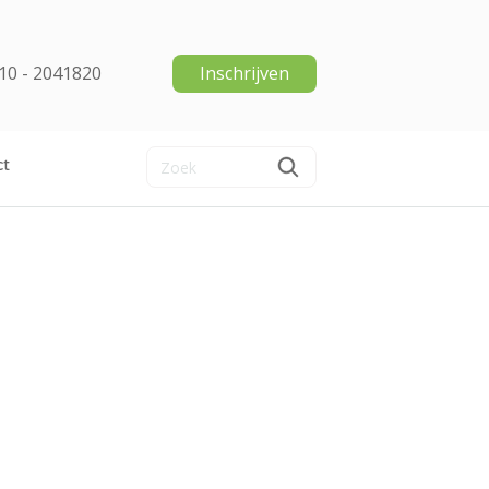
10 - 2041820
Inschrijven
ct