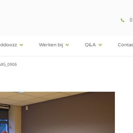
0
iddoozz
Werken bij
Q&A
Conta
IMG_0906