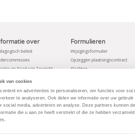
nformatie over
Formulieren
dagogisch beleid
Wijzigingsformulier
dercommissies
Opzeggen plaatsingscontract
rectie en Raad van Toezicht
Klachten
gemene voorwaarden
Verkorte aanmeldformulieren
ik van cookies
ivacy Policy
ontent en advertenties te personaliseren, om functies voor soci
erkeer te analyseren. Ook delen we informatie over uw gebruik
or social media, adverteren en analyse. Deze partners kunnen 
ormatie die u aan ze heeft verstrekt of die ze hebben verzameld
es.