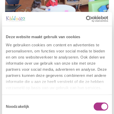
Gerelateerde berichten
Deze website maakt gebruik van cookies
We gebruiken cookies om content en advertenties te
personaliseren, om functies voor social media te bieden
en om ons websiteverkeer te analyseren. Ook delen we
informatie over uw gebruik van onze site met onze
partners voor social media, adverteren en analyse. Deze
partners kunnen deze gegevens combineren met andere
informatie die u aan ze heeft verstrekt of die ze hebben
verzameld op basis van uw gebruik van hun services.
Nieuwe locatie
Sluiting
– Sport BSO
locaties –
Oldegaarde
CODE ROOD
Toestemmingsselectie
Noodzakelijk
16 juli 2026
25 juni 2026