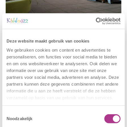
Gerelateerde berichten
Deze website maakt gebruik van cookies
We gebruiken cookies om content en advertenties te
personaliseren, om functies voor social media te bieden
en om ons websiteverkeer te analyseren. Ook delen we
informatie over uw gebruik van onze site met onze
partners voor social media, adverteren en analyse. Deze
partners kunnen deze gegevens combineren met andere
informatie die u aan ze heeft verstrekt of die ze hebben
verzameld op basis van uw gebruik van hun services.
Nieuwe locatie
Sluiting
– Sport BSO
locaties –
Oldegaarde
CODE ROOD
Toestemmingsselectie
Noodzakelijk
16 juli 2026
25 juni 2026