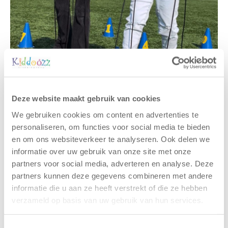
Deze website maakt gebruik van cookies
Gerelateerde berichten
We gebruiken cookies om content en advertenties te
personaliseren, om functies voor social media te bieden
en om ons websiteverkeer te analyseren. Ook delen we
informatie over uw gebruik van onze site met onze
partners voor social media, adverteren en analyse. Deze
partners kunnen deze gegevens combineren met andere
informatie die u aan ze heeft verstrekt of die ze hebben
verzameld op basis van uw gebruik van hun services.
Toestemmingsselectie