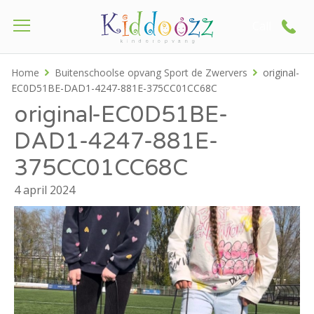
Call
Home
Buitenschoolse opvang Sport de Zwervers
original-
EC0D51BE-DAD1-4247-881E-375CC01CC68C
original-EC0D51BE-
DAD1-4247-881E-
375CC01CC68C
4 april 2024