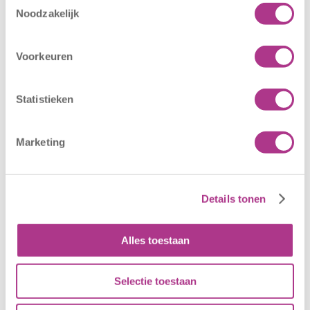
Nieuwe locatie
Sluiting
Noodzakelijk
– Sport BSO
locaties –
Oldegaarde
CODE ROOD
16 juli 2026
25 juni 2026
Voorkeuren
Sport BSO
In verband met
Oldegaarde
het afgegeven
Statistieken
opent op 1
weeralarm voor
september! Mag
morgen, 26 juni
Marketing
het sportief zijn?
2026, zullen alle
Dan bent u bij
locaties van
Sport BSO
Kiddoozz
Details tonen
Oldegaarde aan
Kinderopvang
het juiste adres!
morgen gesloten
Per 1
blijven. Bijgaand
Alles toestaan
september…
bericht is zojuist
aan…
Selectie toestaan