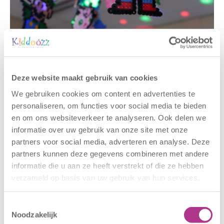
Gerelateerde berichten
Deze website maakt gebruik van cookies
We gebruiken cookies om content en advertenties te
personaliseren, om functies voor social media te bieden
en om ons websiteverkeer te analyseren. Ook delen we
informatie over uw gebruik van onze site met onze
partners voor social media, adverteren en analyse. Deze
partners kunnen deze gegevens combineren met andere
informatie die u aan ze heeft verstrekt of die ze hebben
verzameld op basis van uw gebruik van hun services.
Nieuwe locatie
Sluiting
– Sport BSO
locaties –
Toestemmingsselectie
Oldegaarde
CODE ROOD
Noodzakelijk