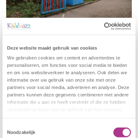
Gerelateerde berichten
Deze website maakt gebruik van cookies
We gebruiken cookies om content en advertenties te
personaliseren, om functies voor social media te bieden
en om ons websiteverkeer te analyseren. Ook delen we
informatie over uw gebruik van onze site met onze
partners voor social media, adverteren en analyse. Deze
partners kunnen deze gegevens combineren met andere
informatie die u aan ze heeft verstrekt of die ze hebben
verzameld op basis van uw gebruik van hun services.
Nieuwe locatie
Sluiting
– Sport BSO
locaties –
Toestemmingsselectie
Oldegaarde
CODE ROOD
Noodzakelijk