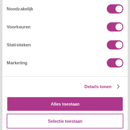
Toestemmingsselectie
Nieuwe locatie
Sluiting
Noodzakelijk
– Sport BSO
locaties –
Oldegaarde
CODE ROOD
Voorkeuren
16 juli 2026
25 juni 2026
Sport BSO
In verband met
Statistieken
Oldegaarde
het afgegeven
opent op 1
weeralarm voor
september! Mag
morgen, 26 juni
Marketing
het sportief zijn?
2026, zullen alle
Dan bent u bij
locaties van
Sport BSO
Kiddoozz
Details tonen
Oldegaarde aan
Kinderopvang
het juiste adres!
morgen gesloten
Alles toestaan
Per 1
blijven. Bijgaand
september…
bericht is zojuist
aan…
Selectie toestaan