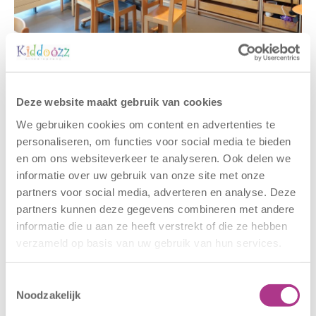
Gerelateerde berichten
Deze website maakt gebruik van cookies
We gebruiken cookies om content en advertenties te
personaliseren, om functies voor social media te bieden
en om ons websiteverkeer te analyseren. Ook delen we
informatie over uw gebruik van onze site met onze
partners voor social media, adverteren en analyse. Deze
partners kunnen deze gegevens combineren met andere
informatie die u aan ze heeft verstrekt of die ze hebben
verzameld op basis van uw gebruik van hun services.
Nieuwe locatie
Sluiting
– Sport BSO
locaties –
Oldegaarde
CODE ROOD
Toestemmingsselectie
Noodzakelijk
16 juli 2026
25 juni 2026