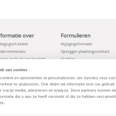
nformatie over
Formulieren
dagogisch beleid
Wijzigingsformulier
dercommissies
Opzeggen plaatsingscontract
rectie en Raad van Toezicht
Klachten
gemene voorwaarden
Verkorte aanmeldformulieren
ik van cookies
ivacy Policy
ontent en advertenties te personaliseren, om functies voor soci
erkeer te analyseren. Ook delen we informatie over uw gebruik
or social media, adverteren en analyse. Deze partners kunnen 
ormatie die u aan ze heeft verstrekt of die ze hebben verzameld
es.