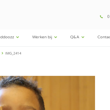
0
iddoozz
Werken bij
Q&A
Conta
IMG_2414