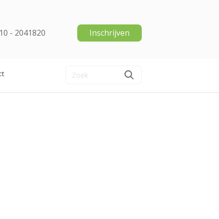
10 - 2041820
Inschrijven
ct