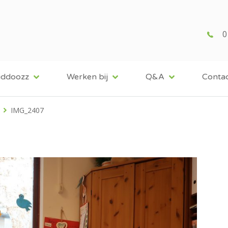
0
iddoozz
Werken bij
Q&A
Conta
IMG_2407