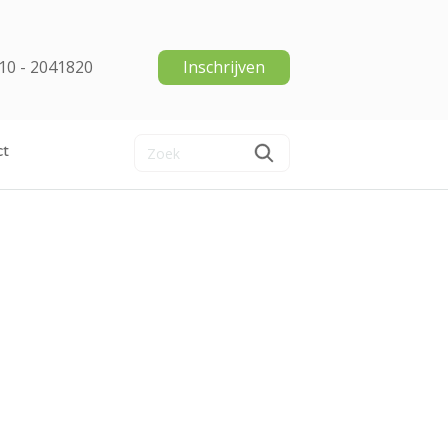
10 - 2041820
Inschrijven
ct