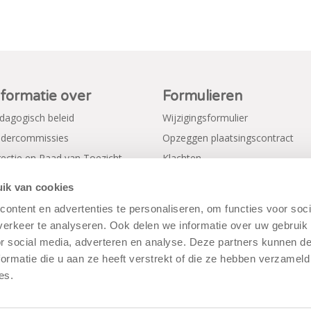
nformatie over
Formulieren
dagogisch beleid
Wijzigingsformulier
dercommissies
Opzeggen plaatsingscontract
rectie en Raad van Toezicht
Klachten
gemene voorwaarden
Verkorte aanmeldformulieren
ik van cookies
ivacy Policy
ontent en advertenties te personaliseren, om functies voor soci
erkeer te analyseren. Ook delen we informatie over uw gebruik
or social media, adverteren en analyse. Deze partners kunnen 
ormatie die u aan ze heeft verstrekt of die ze hebben verzameld
es.