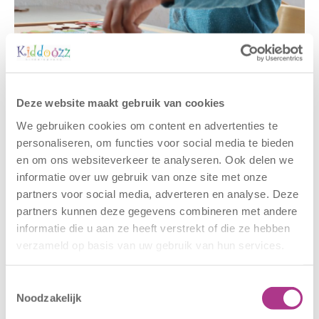
Gerelateerde berichten
Deze website maakt gebruik van cookies
We gebruiken cookies om content en advertenties te
personaliseren, om functies voor social media te bieden
en om ons websiteverkeer te analyseren. Ook delen we
informatie over uw gebruik van onze site met onze
partners voor social media, adverteren en analyse. Deze
partners kunnen deze gegevens combineren met andere
informatie die u aan ze heeft verstrekt of die ze hebben
verzameld op basis van uw gebruik van hun services.
Nieuwe locatie
Sluiting
– Sport BSO
locaties –
Oldegaarde
CODE ROOD
Toestemmingsselectie
Noodzakelijk
16 juli 2026
25 juni 2026