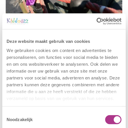
Gerelateerde berichten
Deze website maakt gebruik van cookies
We gebruiken cookies om content en advertenties te
personaliseren, om functies voor social media te bieden
en om ons websiteverkeer te analyseren. Ook delen we
informatie over uw gebruik van onze site met onze
partners voor social media, adverteren en analyse. Deze
partners kunnen deze gegevens combineren met andere
informatie die u aan ze heeft verstrekt of die ze hebben
verzameld op basis van uw gebruik van hun services.
Nieuwe locatie
Sluiting
– Sport BSO
locaties –
Oldegaarde
CODE ROOD
Toestemmingsselectie
Noodzakelijk
16 juli 2026
25 juni 2026