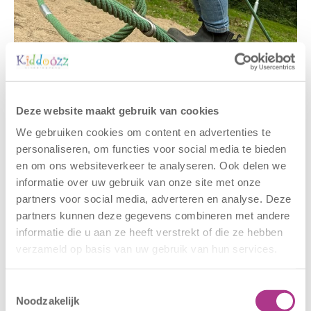
Gerelateerde berichten
Deze website maakt gebruik van cookies
We gebruiken cookies om content en advertenties te
personaliseren, om functies voor social media te bieden
en om ons websiteverkeer te analyseren. Ook delen we
informatie over uw gebruik van onze site met onze
partners voor social media, adverteren en analyse. Deze
partners kunnen deze gegevens combineren met andere
informatie die u aan ze heeft verstrekt of die ze hebben
verzameld op basis van uw gebruik van hun services.
Nieuwe locatie
Sluiting
– Sport BSO
locaties –
Toestemmingsselectie
Oldegaarde
CODE ROOD
Noodzakelijk