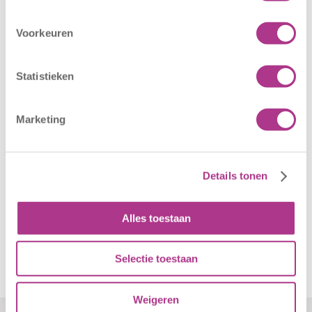
16 juli 2026
25 juni 2026
Sport BSO
In verband met
Voorkeuren
Oldegaarde
het afgegeven
opent op 1
weeralarm voor
Statistieken
september! Mag
morgen, 26 juni
het sportief zijn?
2026, zullen alle
Marketing
Dan bent u bij
locaties van
Sport BSO
Kiddoozz
Oldegaarde aan
Kinderopvang
het juiste adres!
morgen gesloten
Details tonen
Per 1
blijven. Bijgaand
september…
bericht is zojuist
Alles toestaan
aan…
Selectie toestaan
Weigeren