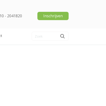
10 - 2041820
Inschrijven
ct