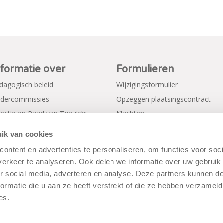
nformatie over
Formulieren
dagogisch beleid
Wijzigingsformulier
dercommissies
Opzeggen plaatsingscontract
rectie en Raad van Toezicht
Klachten
gemene voorwaarden
Verkorte aanmeldformulieren
ik van cookies
ivacy Policy
ontent en advertenties te personaliseren, om functies voor soci
erkeer te analyseren. Ook delen we informatie over uw gebruik
or social media, adverteren en analyse. Deze partners kunnen 
ormatie die u aan ze heeft verstrekt of die ze hebben verzameld
es.