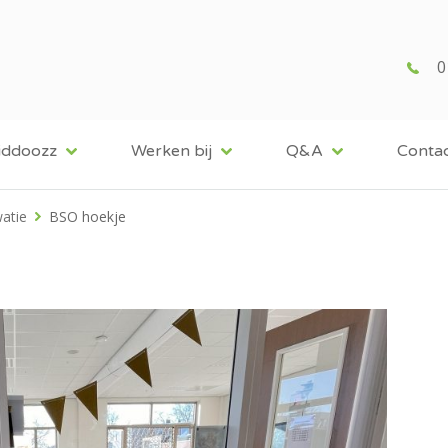
0
iddoozz
Werken bij
Q&A
Conta
atie
BSO hoekje